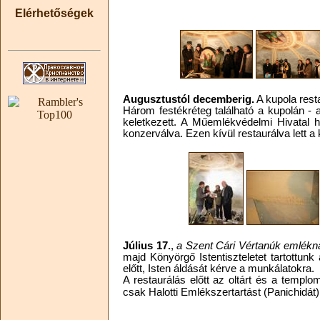
Elérhetőségek
Augusztustól decemberig.
A kupola resta
Három festékréteg található a kupolán - 
keletkezett. A Műemlékvédelmi Hivatal ha
konzerválva. Ezen kívül restaurálva lett a
Július 17.
,
a Szent Cári Vértanúk emlékn
majd Könyörgő Istentiszteletet tartottu
előtt, Isten áldását kérve a munkálatokra.
A restaurálás előtt az oltárt és a templo
csak Halotti Emlékszertartást (Panichidát)