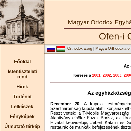
Magyar Ortodox Egy
Ofen-i 
Orthodoxia.org
|
MagyarOrthodoxia.or
Főoldal
Az 
Istentiszteleti
Keresés a
2001
,
2002
,
2003
,
200
rend
Hírek
Az egyházközség
Történet
December 20.
A kupola festményeine
Lelkészek
Szentháromság kupola alatti ikonjának elh
Részt vettek: a T-Mobile Magyarország R
Fényképek
Alapítvány elnöke Fuzek Borisz, az Üröm
Hivatal képviselője, Jébert Katalin és 
Útmutató térkép
restaurációs munkák befejezésének tiszte