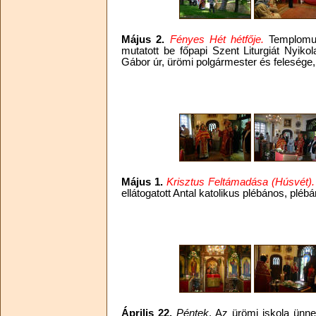
Május 2.
Fényes Hét hétfője.
Templomun
mutatott be főpapi Szent Liturgiát Nyikol
Gábor úr, ürömi polgármester és felesége,
Május 1.
Krisztus Feltámadása (Húsvét).
ellátogatott Antal katolikus plébános, plébá
Április 22.
Péntek
. Az ürömi iskola ün