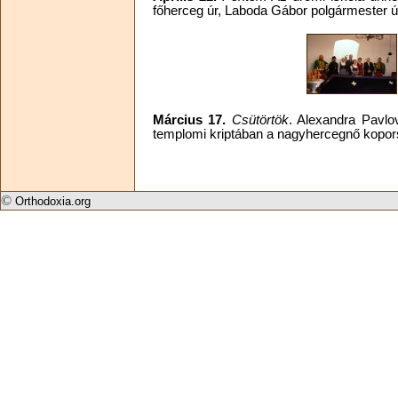
főherceg úr, Laboda Gábor polgármester úr,
Március 17.
Csütörtök
. Alexandra Pavl
templomi kriptában a nagyhercegnő koporsój
©
Orthodoxia.org